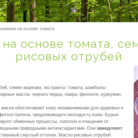
ывание на основе томата
на основе томата, се
рисовых отрубей
ей, семян моркови, экстракты: томата, шамбалы
фирные масла: черного перца, лавра, фенхеля, куркумин,
 маска обеспечивает кожу незаменимыми для здоровья и
фитоэстрогена, продлевающего молодость кожи. Бурые
ируют обменные процессы, липолиз и очищение от
я мощными природными антиоксидантами. Они
замедляют
ственный смуглый оттенок. Масло рисовых отрубей