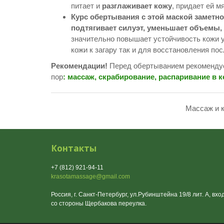
питает и
разглаживает кожу
, придает ей м
Курс обертывания с этой маской заметно
подтягивает силуэт, уменьшает объемы, 
значительно повышает устойчивость кожи у
кожи к загару так и для восстановления пос
Рекомендации!
Перед обертыванием рекомендуе
пор
: массаж,
скрабирование,
распаривание в 
Массаж и 
Контакты
+7 (812) 921-94-11
krasotamassage@gmail.com
Россия, г. Санкт-Петербург, ул.Рубинштейна 19/8 лит. А, вхо
со стороны Щербакова переулка.